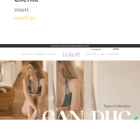
Volett
volett.es