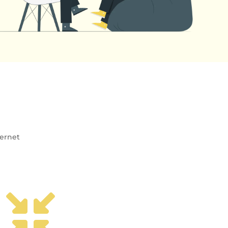
ternet
