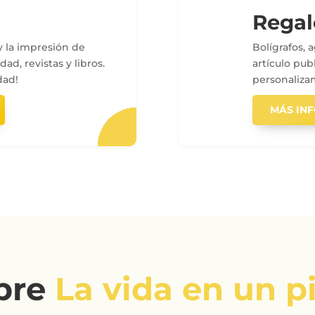
Regal
 la impresión de
Bolígrafos,
dad, revistas y libros.
artículo publ
dad!
personaliza
MÁS IN
bre
La vida en un p