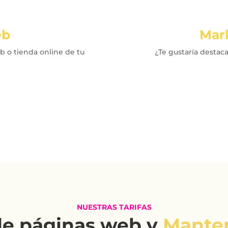
eb
Mark
b o tienda online de tu
¿Te gustaría destac
NUESTRAS TARIFAS
de páginas web y
Mante