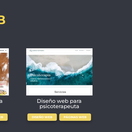
B
a
Diseño web para
psicoterapeuta
,
EB
DISEÑO WEB
PÁGINAS WEB