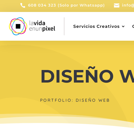

608 034 323 (Solo por Whatsapp)

info
Servicios Creativos
DISEÑO 
PORTFOLIO: DISEÑO WEB