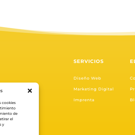
SERVICIOS
E
Diseño Web
C
Marketing Digital
Pr
es
Imprenta
B
s cookies
ntimiento
amiento de
tirar el
s y