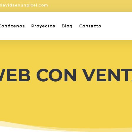
@lavidaenunpixel.com
Conócenos
Proyectos
Blog
Contacto
WEB CON VEN