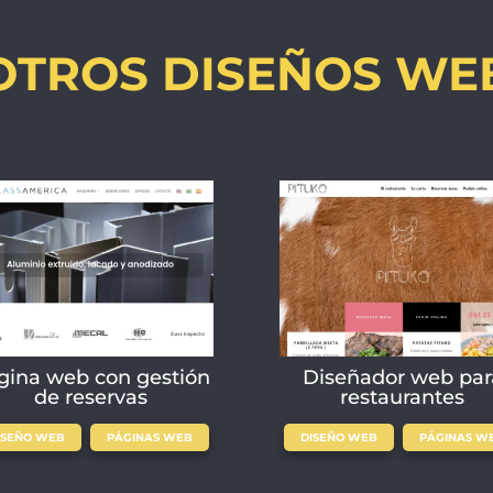
OTROS DISEÑOS WE
gina web con gestión
Diseñador web par
de reservas
restaurantes
,
,
ISEÑO WEB
PÁGINAS WEB
DISEÑO WEB
PÁGINAS W