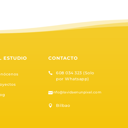
L ESTUDIO
CONTACTO
608 034 323 (Solo

onócenos
por Whatsapp)
oyectos
info@lavidaenunpixel.com

log
Bilbao
