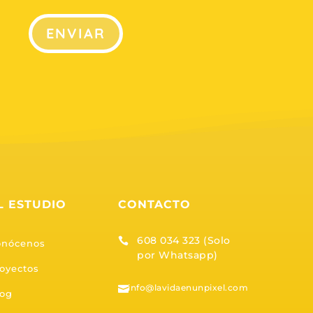
ENVIAR
L ESTUDIO
CONTACTO
608 034 323 (Solo

onócenos
por Whatsapp)
oyectos
info@lavidaenunpixel.com

log