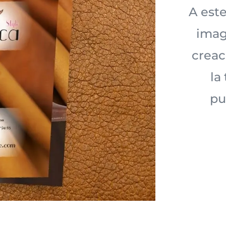
A este
imag
creac
la
pu