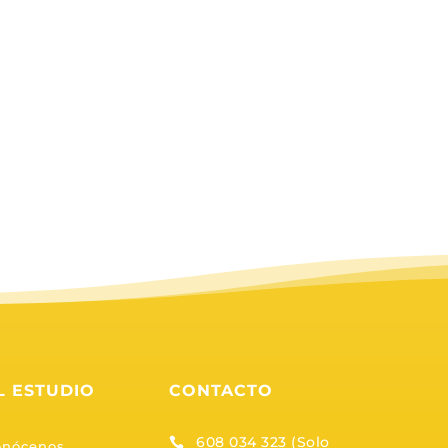
L ESTUDIO
CONTACTO
608 034 323 (Solo

onócenos