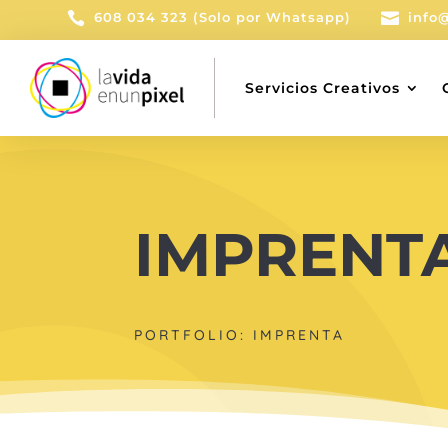

608 034 323 (Solo por Whatsapp)

info
Servicios Creativos
IMPRENT
PORTFOLIO: IMPRENTA