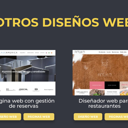
OTROS DISEÑOS WE
gina web con gestión
Diseñador web par
de reservas
restaurantes
,
,
ISEÑO WEB
PÁGINAS WEB
DISEÑO WEB
PÁGINAS W