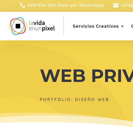

608 034 323 (Solo por Whatsapp)

info
Servicios Creativos
WEB PRI
PORTFOLIO: DISEÑO WEB