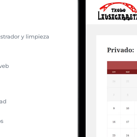
strador y limpieza
 web
dad
os