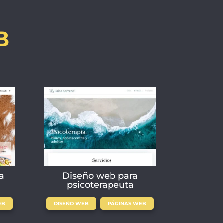
B
a
Diseño web para
psicoterapeuta
,
EB
DISEÑO WEB
PÁGINAS WEB