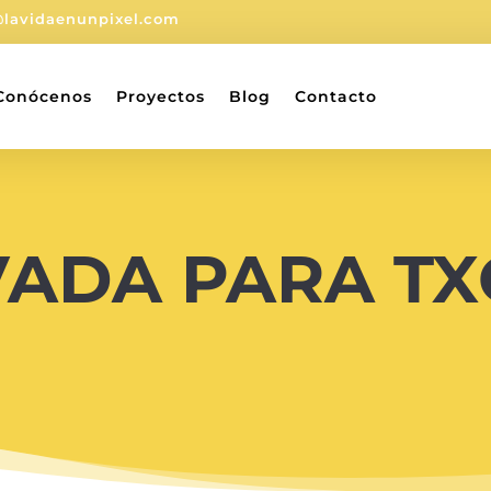
@lavidaenunpixel.com
Conócenos
Proyectos
Blog
Contacto
VADA PARA T