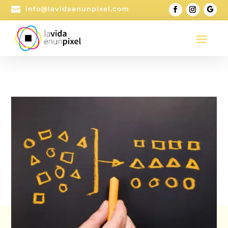

info@lavidaenunpixel.com