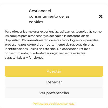
Gestionar el
No se encontraron resultados
consentimiento de las
La página solicitada no pudo encontrarse. Trate
cookies
de perfeccionar su búsqueda o utilice la
navegación para localizar la entrada.
Para ofrecer las mejores experiencias, utilizamos tecnologías como
las cookies para almacenar y/o acceder a la información del
dispositivo. El consentimiento de estas tecnologías nos permitirá
procesar datos como el comportamiento de navegación o las
identificaciones únicas en este sitio. No consentir o retirar el
consentimiento, puede afectar negativamente a ciertas
características y funciones.
Aceptar
© La vida en un pixel
Aviso legal
•
Política de Cookies
•
Términos y
Denegar
Condiciones
Ver preferencias
Política de cookies
Aviso legal