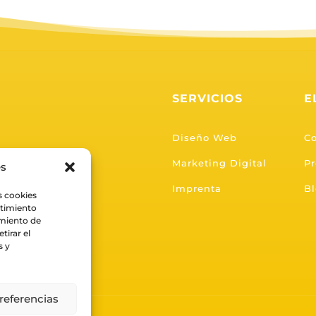
SERVICIOS
E
Diseño Web
C
Marketing Digital
Pr
es
Imprenta
B
s cookies
ntimiento
amiento de
tirar el
s y
referencias