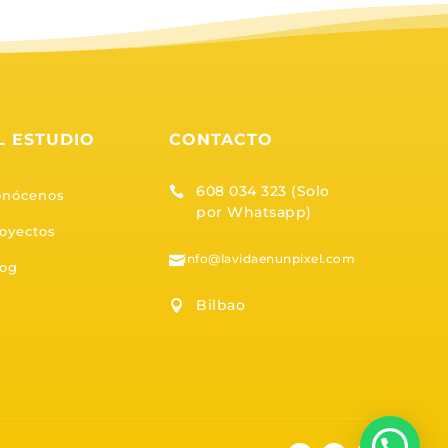
L ESTUDIO
CONTACTO
608 034 323 (Solo

onócenos
por Whatsapp)
oyectos
info@lavidaenunpixel.com

log
Bilbao
