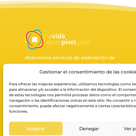
Abarcamos servicios de elaboración de
páginas web, ecommerce, publicidad online,
impresión y fotografía de producto para
Gestionar el consentimiento de las cooki
negocios.
Para ofrecer las mejores experiencias, utilizamos tecnologías como la
para almacenar y/o acceder a la información del dispositivo. El conse
de estas tecnologías nos permitirá procesar datos como el comport
SUSCRÍBETE A LA NEWSLETTER
navegación o las identificaciones únicas en este sitio. No consentir o re
consentimiento, puede afectar negativamente a ciertas característica
ENVIAR
funciones.
Aceptar
Denegar
Ver p