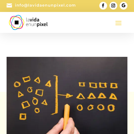

info@lavidaenunpixel.com